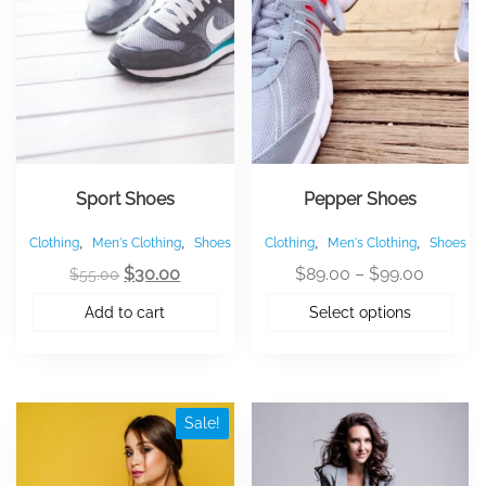
options
may
be
chosen
on
the
product
page
Sport Shoes
Pepper Shoes
,
,
,
,
Clothing
Men's Clothing
Shoes
Clothing
Men's Clothing
Shoes
Original
Current
Price
$
30.00
$
89.00
–
$
99.00
$
55.00
price
price
range:
Add to cart
Select options
was:
is:
$89.00
$55.00.
$30.00.
throug
$99.00
Sale!