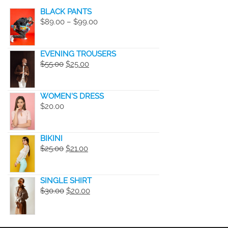
BLACK PANTS
PRICE
$
89.00
–
$
99.00
RANGE:
$89.00
EVENING TROUSERS
THROUGH
ORIGINAL
CURRENT
$
55.00
$
25.00
$99.00
PRICE
PRICE
WAS:
IS:
WOMEN'S DRESS
$55.00.
$25.00.
$
20.00
BIKINI
ORIGINAL
CURRENT
$
25.00
$
21.00
PRICE
PRICE
WAS:
IS:
SINGLE SHIRT
$25.00.
$21.00.
ORIGINAL
CURRENT
$
30.00
$
20.00
PRICE
PRICE
WAS:
IS:
$30.00.
$20.00.