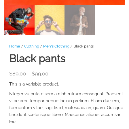
Home
/
Clothing
/
Men's Clothing
/ Black pants
Black pants
Price
$
89.00
–
$
99.00
range:
This is a variable product.
$89.00
Nteger vulputate sem a nibh rutrum consequat. Praesent
through
vitae arcu tempor neque lacinia pretium. Etiam dui sem,
$99.00
fermentum vitae, sagittis id, malesuada in, quam. Quisque
tincidunt scelerisque libero. Maecenas aliquet accumsan
leo.