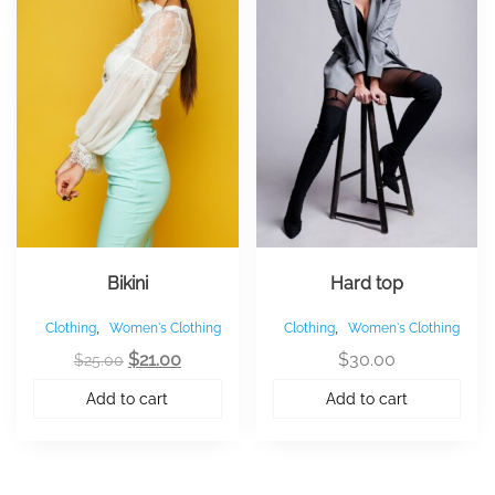
Bikini
Hard top
,
,
Clothing
Women's Clothing
Clothing
Women's Clothing
Original
Current
$
21.00
$
30.00
$
25.00
price
price
Add to cart
Add to cart
was:
is:
$25.00.
$21.00.