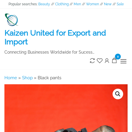
Skip
Popular searches:
Beauty
//
Clothing
//
Men
//
Women
//
New
//
Sale
to
the
content
Kaizen United for Export and
Import
Connecting Businesses Worldwide for Sucess…
0
Home
»
Shop
»
Black pants