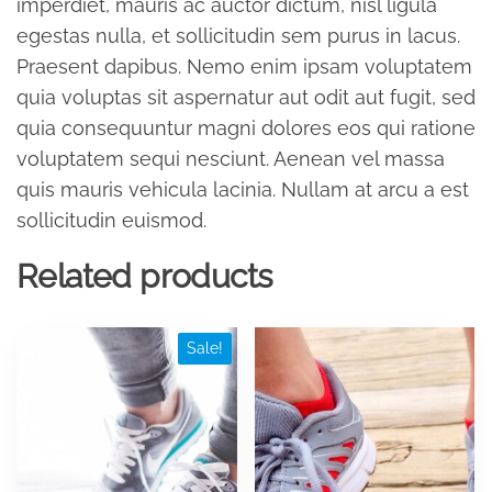
imperdiet, mauris ac auctor dictum, nisl ligula
egestas nulla, et sollicitudin sem purus in lacus.
Praesent dapibus. Nemo enim ipsam voluptatem
quia voluptas sit aspernatur aut odit aut fugit, sed
quia consequuntur magni dolores eos qui ratione
voluptatem sequi nesciunt. Aenean vel massa
quis mauris vehicula lacinia. Nullam at arcu a est
sollicitudin euismod.
Related products
This
Sale!
product
has
multiple
variants.
The