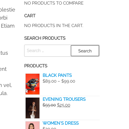
NO PRODUCTS TO COMPARE
olestie
CART
rbi
. Etiam
NO PRODUCTS IN THE CART.
SEARCH PRODUCTS
SEARCH
ctus
FOR:
PRODUCTS
ent
BLACK PANTS
PRICE
$
89.00
–
$
99.00
 vel,
RANGE:
ula.
$89.00
EVENING TROUSERS
THROUGH
ORIGINAL
CURRENT
$
55.00
$
25.00
$99.00
PRICE
PRICE
WAS:
IS:
WOMEN'S DRESS
$55.00.
$25.00.