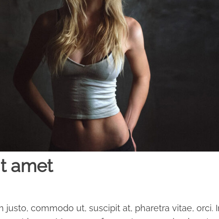
it amet
m justo, commodo ut, suscipit at, pharetra vitae, orci. 