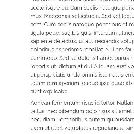
scelerisque eu. Cum sociis natoque penat
mus. Maecenas sollicitudin. Sed vel lectu
sem. Cum sociis natoque penatibus et ma
ligula pede, sagittis quis, interdum ultri
sapiente delectus, ut aut reiciendis vol
doloribus asperiores repellat. Nullam fau
commodo. Sed ac dolor sit amet purus 
lobortis ut, dictum at dui. Aliquam erat 
ut perspiciatis unde omnis iste natus e
totam rem aperiam, eaque ipsa quae ab ill
sunt explicabo.
Aenean fermentum risus id tortor. Nullam f
tellus, nec bibendum odio risus sit amet 
nec, diam. Temporibus autem quibusdam et
eveniet ut et voluptates repudiandae sin