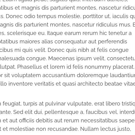
ibus et magnis dis parturient montes, nascetur ridic
s. Donec odio tempus molestie, porttitor ut, iaculis qu
gnis dis parturient montes, nascetur ridiculus mus. 
cies, scelerisque eu. Itaque earum rerum hic tenetur a
uptatibus maiores alias consequatur aut perferendis
cibus mi quis velit. Donec quis nibh at felis congue
malesuada congue. Maecenas ipsum velit, consectet
volutpat. Phasellus et lorem id felis nonummy placerat
rror sit voluptatem accusantium doloremque laudantiu
o inventore veritatis et quasi architecto beatae vitae
eugiat, turpis at pulvinar vulputate, erat libero tristi
ante. Sed elit dui, pellentesque a, faucibus vel, inte
 aut officiis debitis aut rerum necessitatibus saepe
t et molestiae non recusandae. Nullam lectus justo,