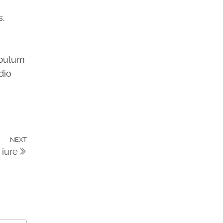
s.
tibulum
dio
NEXT
Next
iure
Post