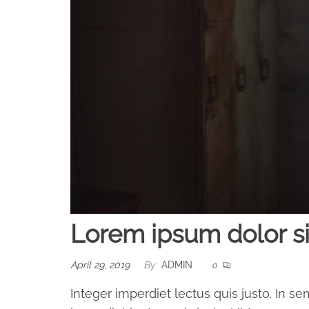
Lorem ipsum dolor s
April 29, 2019
By
ADMIN
0
Integer imperdiet lectus quis justo. In se