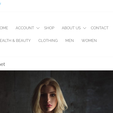
w
OME
ACCOUNT
SHOP
ABOUT US
CONTACT
EALTH & BEAUTY
CLOTHING
MEN
WOMEN
met