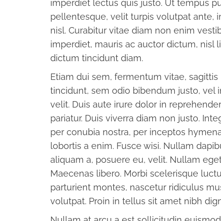
imperdiet lectus quis justo. Ut tempus 
pellentesque, velit turpis volutpat ante,
nisl. Curabitur vitae diam non enim ves
imperdiet, mauris ac auctor dictum, nisl l
dictum tincidunt diam.
Etiam dui sem, fermentum vitae, sagittis 
tincidunt, sem odio bibendum justo, vel i
velit. Duis aute irure dolor in reprehender
pariatur. Duis viverra diam non justo. Inte
per conubia nostra, per inceptos hymen
lobortis a enim. Fusce wisi. Nullam dapi
aliquam a, posuere eu, velit. Nullam ege
Maecenas libero. Morbi scelerisque luctu
parturient montes, nascetur ridiculus mus
volutpat. Proin in tellus sit amet nibh dign
Nullam at arcu a est sollicitudin euismod. 