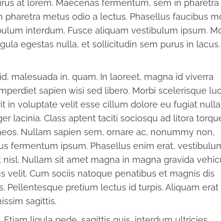
purus at lorem. Maecenas fermentum, sem in pharetra
 in pharetra metus odio a lectus. Phasellus faucibus m
tibulum interdum. Fusce aliquam vestibulum ipsum. Mo
igula egestas nulla, et sollicitudin sem purus in lacus
id, malesuada in, quam. In laoreet, magna id viverra
mperdiet sapien wisi sed libero. Morbi scelerisque lu
it in voluptate velit esse cillum dolore eu fugiat nulla
ger lacinia. Class aptent taciti sociosqu ad litora torqu
aeos. Nullam sapien sem, ornare ac, nonummy non,
bus fermentum ipsum. Phasellus enim erat, vestibulum
t nisl. Nullam sit amet magna in magna gravida vehic
s velit. Cum sociis natoque penatibus et magnis dis
. Pellentesque pretium lectus id turpis. Aliquam erat
issim sagittis.
Etiam ligula pede, sagittis quis, interdum ultricies,